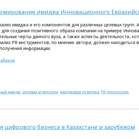
формирования имиджа Инновационного Евразийс
нализ имиджа и его компонентов для различных целевых групп.
 для создания позитивного образа компании на примере Иннов
тельные черты данного вуза, а также аспекты деятельности, к
ализ PR-инструментов, по мнению автора, должен находиться в
 получения информации.
мабеков
ный имидж
,
целевая аудитория
,
имиджевая политика
,
PR-технологии.
 цифрового бизнеса в Казахстане и зарубежом