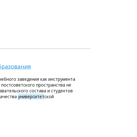
образования
ебного заведения как инструмента
н постсоветского пространства не
авательского состава и студентов
качества
университет
ской