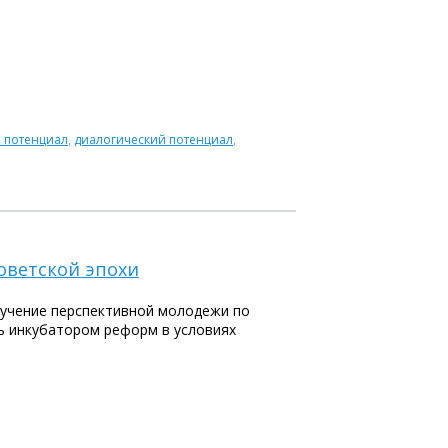
 потенциал
,
диалогический потенциал
,
оветской эпохи
бучение перспективной молодежи по
ь инкубатором реформ в условиях