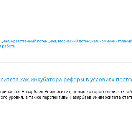
а
нциал
,
нравственный потенциал
,
творческий потенциал
,
коммуникативный
я работа.
итета как инкубатора реформ в условиях постс
атривается Назарбаев Университет, целью которого является о
го уровня, а также перспективы Назарбаев Университета стат