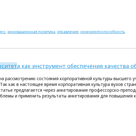
есс
,
инновационная политика
,
управление
,
конкурентоспособность
рситет
а как инструмент обеспечения качества 
на рассмотрению состояния корпоративной культуры высшего уч
Так как в настоящее время корпоративная культура вузов стра
статье предлагается через анкетирование профессорско-препод
облемы и применить результаты анкетирования для повышения 