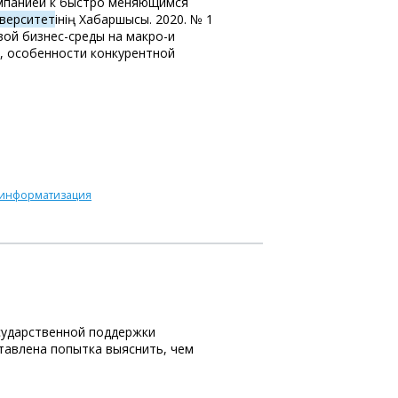
омпанией к быстро меняющимся
верситет
інің Хабаршысы. 2020. № 1
вой бизнес-среды на макро-и
, особенности конкурентной
информатизация
сударственной поддержки
тавлена попытка выяснить, чем