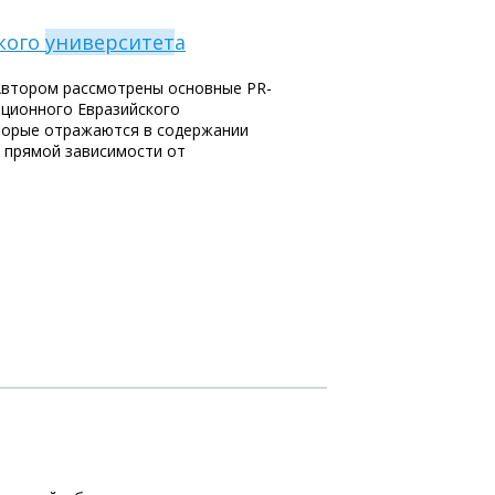
кого
университет
а
 Автором рассмотрены основные PR-
ационного Евразийского
оторые отражаются в содержании
 прямой зависимости от