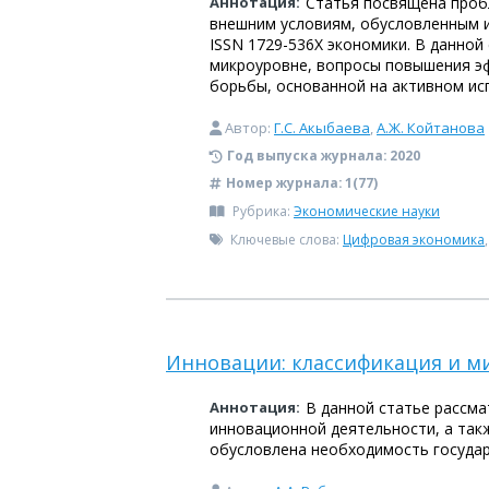
Аннотация:
Статья посвящена проб
внешним условиям, обусловленным 
ISSN 1729-536X экономики. В данно
микроуровне, вопросы повышения э
борьбы, основанной на активном и
Автор:
Г.С. Акыбаева
,
А.Ж. Койтанова
Год выпуска журнала:
2020
Номер журнала:
1(77)
Рубрика:
Экономические науки
Ключевые слова:
Цифровая экономика
Инновации: классификация и м
Аннотация:
В данной статье рассм
инновационной деятельности, а так
обусловлена необходимость госуда