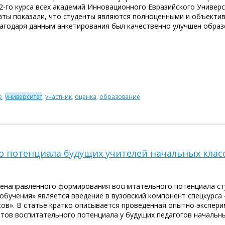
-го курса всех академий Инновационного Евразийского Универс
таты показали, что студенты являются полноценными и объект
агодаря данным анкетирования был качественно улучшен образ
е
,
университет
,
участник
,
оценка
,
образование
потенциала будущих учителей начальных классо
енаправленного формирования воспитательного потенциала с
 обучения» является введение в вузовский компонент спецкурса
сов». В статье кратко описывается проведенная опытно-экспер
ов воспитательного потенциала у будущих педагогов начальных