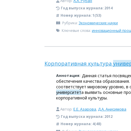
Автор:
А.А. Рубан
Год выпуска журнала:
2014
Номер журнала:
1(53)
Рубрика:
Экономические науки
Ключевые слова:
инновационный проц
Корпоративная культура
униве
Аннотация:
Данная статья посвяще
обеспечения качества образования. 
соответствует мировому уровню, в 
университет
а выявить основные пр
корпоративной культуры.
Автор:
Е.Е. Азарова
,
Д.А. Анисимова
Год выпуска журнала:
2012
Номер журнала:
4(48)