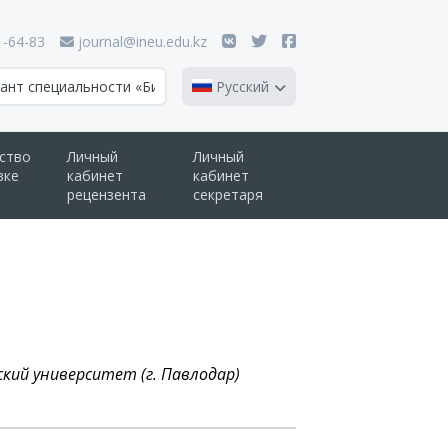
1-64-83
journal@ineu.edu.kz
Русский
ство
Личный
Личный
вке
кабинет
кабинет
рецензента
секретаря
кий университет (г. Павлодар)