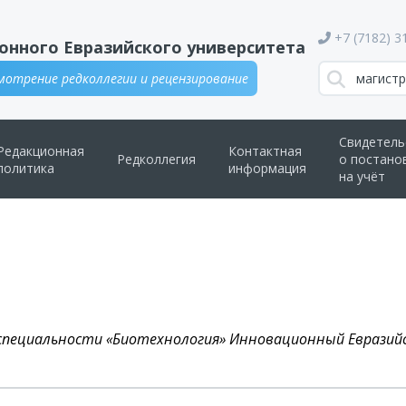
+7 (7182) 3
онного Евразийского университета
отрение редколлегии и рецензирование
Свидетель
Редакционная
Контактная
Редколлегия
о постано
политика
информация
на учёт
специальности «Биотехнология» Инновационный Евразийс