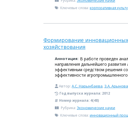
Рубрика:
Экономические науки
Ключевые слова:
корпоративная культ
Формирование инновационных 
хозяйствования
Аннотация:
В работе проведен ана
направления дальнейшего развития 
эффективным средством решения со
эффективности агропромышленного 
Автор:
А.С. Нарынбаева
,
З.А. Арынова
Год выпуска журнала:
2012
Номер журнала:
4(48)
Рубрика:
Экономические науки
Ключевые слова:
инновационный проц