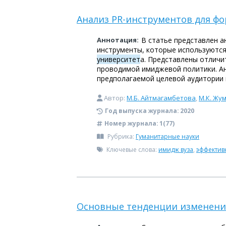
Анализ PR-инструментов для 
Аннотация:
В статье представлен а
инструменты, которые используются
университет
а. Представлены отличи
проводимой имиджевой политики. Ан
предполагаемой целевой аудитории
Автор:
М.Б. Айтмагамбетова
,
М.К. Жу
Год выпуска журнала:
2020
Номер журнала:
1(77)
Рубрика:
Гуманитарные науки
Ключевые слова:
имидж вуза
,
эффектив
Основные тенденции изменения