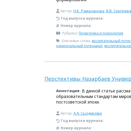
Автор:
Н.К. Рамазанова
,
В.В. Сергеев
Год выпуска журнала:
Номер журнала:
Рубрика:
Педагогика и психология
Ключевые слова:
воспитательный поте
национальный потенциал
,
воспитательна
Перспективы Назарбаев Универс
Аннотация:
В данной статье рассм
образовательным стандартам мирово
постсоветской эпохи.
Автор:
А.А. Сыздикова
Год выпуска журнала:
Номер журнала: