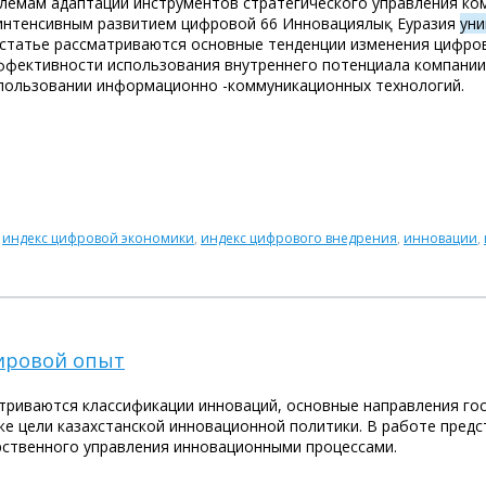
лемам адаптации инструментов стратегического управления к
интенсивным развитием цифровой 66 Инновациялық Еуразия
уни
й статье рассматриваются основные тенденции изменения цифро
ффективности использования внутреннего потенциала компании
спользовании информационно -коммуникационных технологий.
,
индекс цифровой экономики
,
индекс цифрового внедрения
,
инновации
,
ировой опыт
атриваются классификации инноваций, основные направления го
же цели казахстанской инновационной политики. В работе предс
рственного управления инновационными процессами.