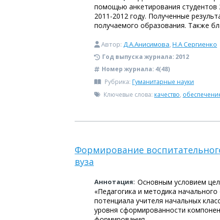
помощью анкетирования студентов 2
2011-2012 году. Полученные резуль
получаемого образования. Также бл
Автор:
Д.А.Анисимова
,
Н.А Сергиенко
Год выпуска журнала:
2012
Номер журнала:
4(48)
Рубрика:
Гуманитарные науки
Ключевые слова:
качество
,
обеспечени
Формирование воспитательного 
вуза
Аннотация:
Основным условием цел
«Педагогика и методика начального
потенциала учителя начальных клас
уровня сформированности компонент
формирования.