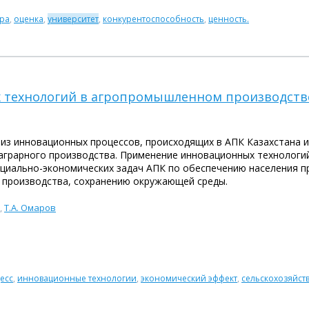
ура
,
оценка
,
университет
,
конкурентоспособность
,
ценность.
технологий в агропромышленном производстве
лиз инновационных процессов, происходящих в АПК Казахстана 
аграрного производства. Применение инновационных технологи
циально-экономических задач АПК по обеспечению населения 
производства, сохранению окружающей среды.
,
Т.А. Омаров
есс
,
инновационные технологии
,
экономический эффект
,
сельскохозяйст