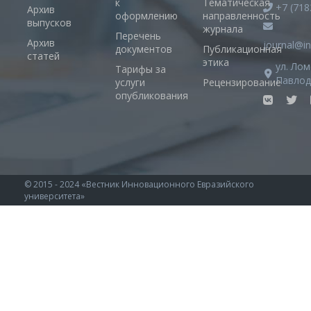
к
Тематическая
+7 (718
Архив
оформлению
направленность
выпусков
журнала
Перечень
Архив
journal@in
документов
Публикационная
статей
этика
ул. Лом
Тарифы за
Павлод
услуги
Рецензирование
опубликования
© 2015 - 2024 «Вестник Инновационного Евразийского
университета»