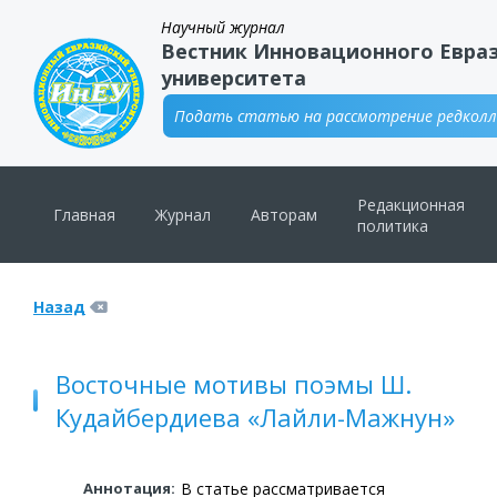
Научный журнал
Вестник Инновационного Евра
университета
Подать статью на рассмотрение редколле
Редакционная
Главная
Журнал
Авторам
политика
Назад
Восточные мотивы поэмы Ш.
Кудайбердиева «Лайли-Мажнун»
Аннотация:
В статье рассматривается