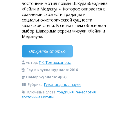
восточный мотив поэмы Ш.Кудайбердиева
«Лейли и Меджнун». Которое опирается в
сравнении схожести традиций в
социально-исторической сущности
казахской степи. В связи с чем обоснован
выбор Шакарима версии Физули «Лейли и
Меджнун».
Открыть статью
Автор:
Г.К. Темиржанова
Год выпуска журнала:
2016
Номер журнала:
4(64)
Рубрика:
Гуманитарные науки
Ключевые слова:
традиция
,
генеология
,
восточные мотивы