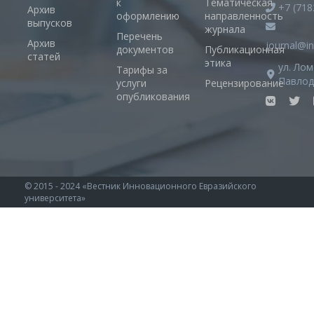
к
Тематическая
+7 (718
Архив
оформлению
направленность
выпусков
журнала
Перечень
Архив
journal@in
документов
Публикационная
статей
этика
ул. Лом
Тарифы за
Павлод
услуги
Рецензирование
опубликования
© 2015 - 2024 «Вестник Инновационного Евразийского
университета»